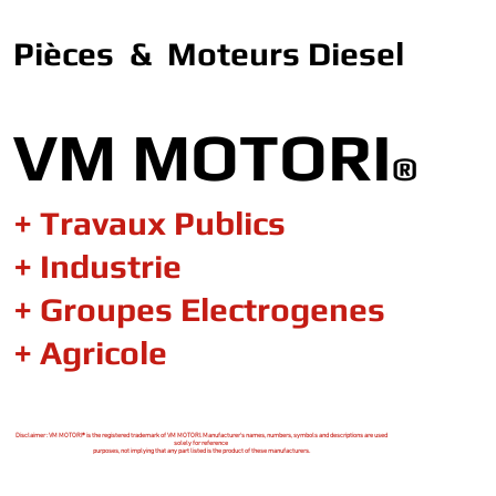
Pièces & Moteurs Diesel
VM MOTORI
®
+ Travaux Publics
+ Industrie
+ Groupes Electrogenes
+ Agricole
Disclaimer : VM MOTORI® is the registered trademark of VM MOTORI. Manufacturer's names, numbers, symbols and descriptions are used
solely for reference
purposes, not implying that any part listed is the product of these manufacturers.