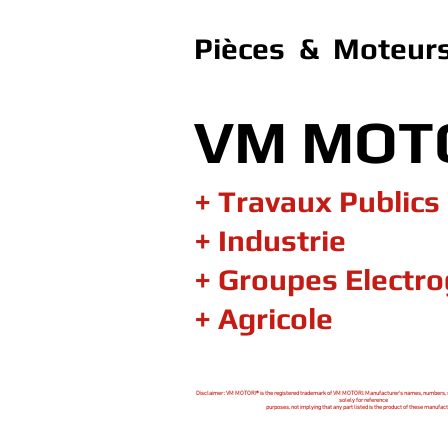
Pièces & Moteurs
VM MOT
+ Travaux Publics
+ Industrie
+ Groupes Electr
+ Agricole
Disclaimer : VM MOTORI® is the registered trademark of VM MOTORI. Manufacturer's names, numbers, 
solely for reference
purposes, not implying that any part listed is the product of these manufact