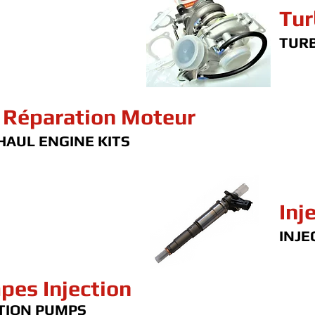
Tur
TUR
 Réparation Moteur
AUL ENGINE KITS
Inj
INJE
pes Injection
TION PUMPS