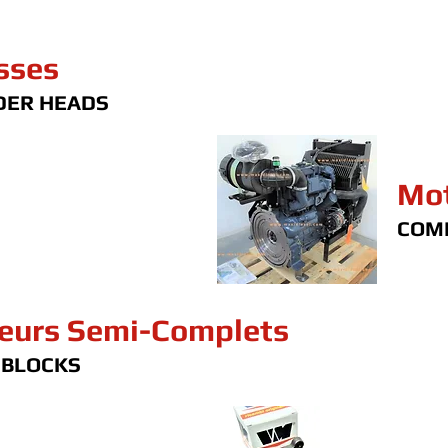
sses
DER HEADS
Mot
COM
eurs Semi-Complets
 BLOCKS