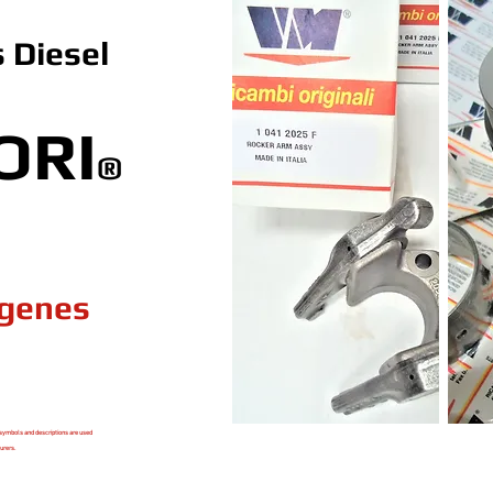
 Diesel
ORI
®
ogenes
symbols and descriptions are used
urers.