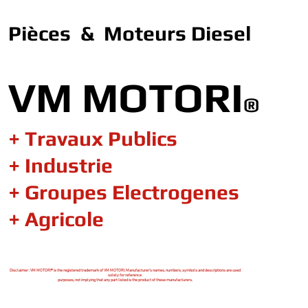
Pièces & Moteurs Diesel
VM MOTORI
®
+ Travaux Publics
+ Industrie
+ Groupes Electrogenes
+ Agricole
Disclaimer : VM MOTORI® is the registered trademark of VM MOTORI. Manufacturer's names, numbers, symbols and descriptions are used
solely for reference
purposes, not implying that any part listed is the product of these manufacturers.