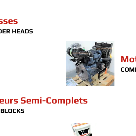
sses
DER HEADS
Mot
COM
eurs Semi-Complets
 BLOCKS