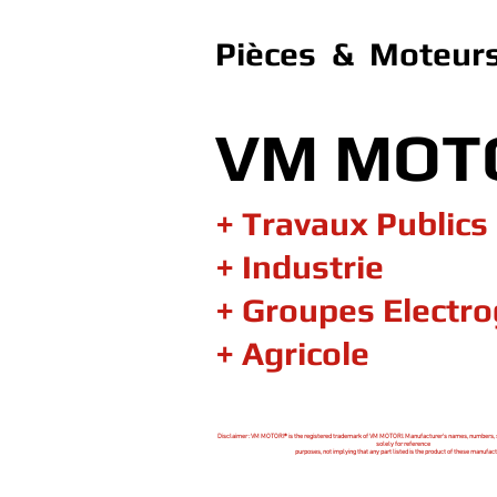
Pièces & Moteurs
VM MOT
+ Travaux Publics
+ Industrie
+ Groupes Electr
+ Agricole
Disclaimer : VM MOTORI® is the registered trademark of VM MOTORI. Manufacturer's names, numbers, 
solely for reference
purposes, not implying that any part listed is the product of these manufact