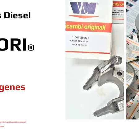
 Diesel
ORI
®
ogenes
symbols and descriptions are used
urers.