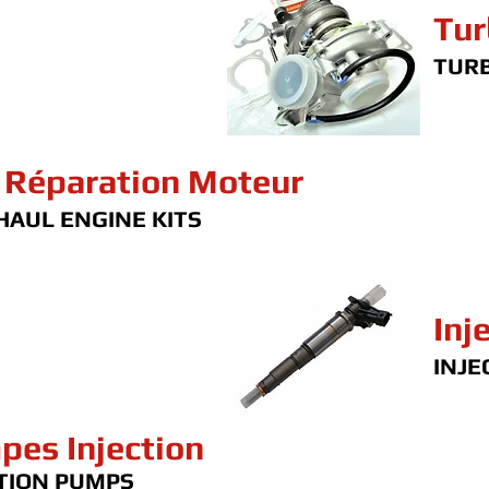
Tur
TUR
 Réparation Moteur
AUL ENGINE KITS
Inj
INJE
pes Injection
TION PUMPS