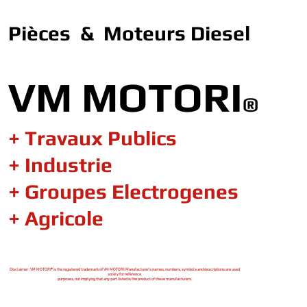
Pièces & Moteurs Diesel
VM MOTORI
®
+ Travaux Publics
+ Industrie
+ Groupes Electrogenes
+ Agricole
Disclaimer : VM MOTORI® is the registered trademark of VM MOTORI. Manufacturer's names, numbers, symbols and descriptions are used
solely for reference
purposes, not implying that any part listed is the product of these manufacturers.