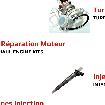
Tur
TUR
 Réparation Moteur
AUL ENGINE KITS
Inj
INJE
pes Injection