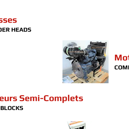
sses
DER HEADS
Mot
COM
eurs Semi-Complets
 BLOCKS