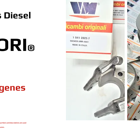
 Diesel
ORI
®
ogenes
symbols and descriptions are used
urers.