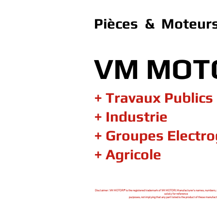
Pièces & Moteurs
VM MOT
+ Travaux Publics
+ Industrie
+ Groupes Electr
+ Agricole
Disclaimer : VM MOTORI® is the registered trademark of VM MOTORI. Manufacturer's names, numbers, 
solely for reference
purposes, not implying that any part listed is the product of these manufact