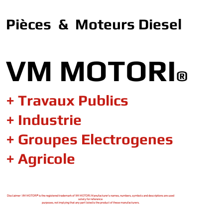
Pièces & Moteurs Diesel
VM MOTORI
®
+ Travaux Publics
+ Industrie
+ Groupes Electrogenes
+ Agricole
Disclaimer : VM MOTORI® is the registered trademark of VM MOTORI. Manufacturer's names, numbers, symbols and descriptions are used
solely for reference
purposes, not implying that any part listed is the product of these manufacturers.