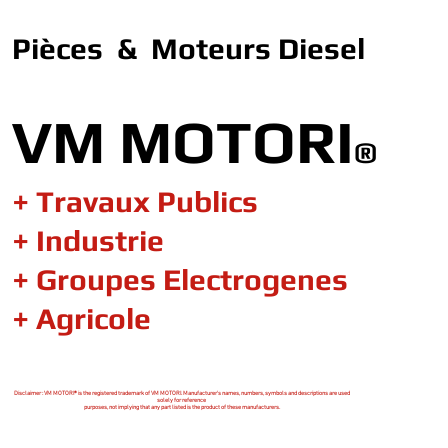
Pièces & Moteurs Diesel
VM MOTORI
®
+ Travaux Publics
+ Industrie
+ Groupes Electrogenes
+ Agricole
Disclaimer : VM MOTORI® is the registered trademark of VM MOTORI. Manufacturer's names, numbers, symbols and descriptions are used
solely for reference
purposes, not implying that any part listed is the product of these manufacturers.