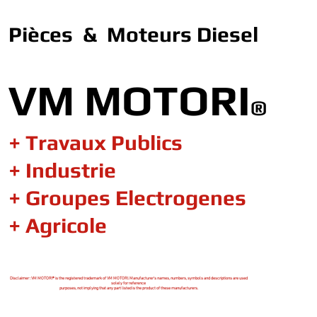
Pièces & Moteurs Diesel
VM MOTORI
®
+ Travaux Publics
+ Industrie
+ Groupes Electrogenes
+ Agricole
Disclaimer : VM MOTORI® is the registered trademark of VM MOTORI. Manufacturer's names, numbers, symbols and descriptions are used
solely for reference
purposes, not implying that any part listed is the product of these manufacturers.