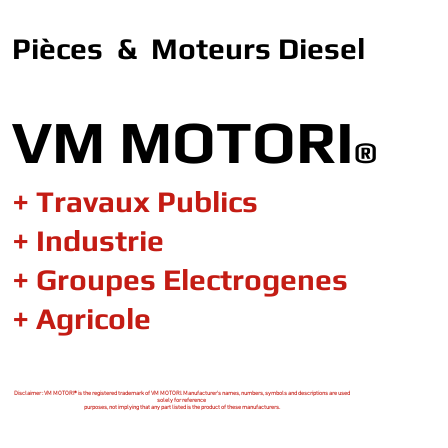
Pièces & Moteurs Diesel
VM MOTORI
®
+ Travaux Publics
+ Industrie
+ Groupes Electrogenes
+ Agricole
Disclaimer : VM MOTORI® is the registered trademark of VM MOTORI. Manufacturer's names, numbers, symbols and descriptions are used
solely for reference
purposes, not implying that any part listed is the product of these manufacturers.