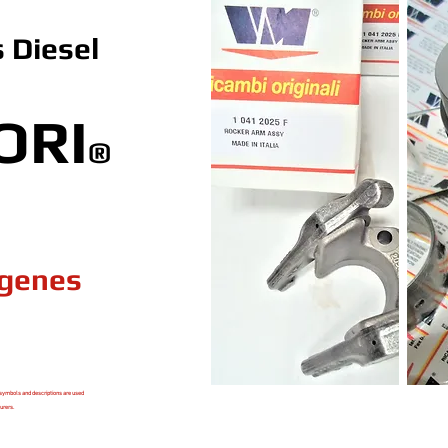
 Diesel
ORI
®
ogenes
symbols and descriptions are used
urers.