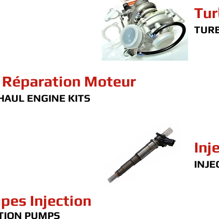
Tur
TUR
 Réparation Moteur
AUL ENGINE KITS
Inj
INJE
pes Injection
TION PUMPS