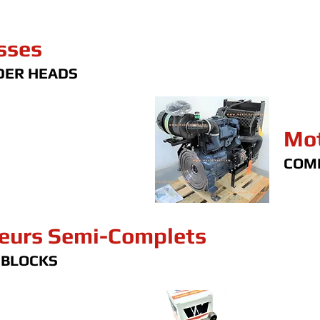
sses
DER HEADS
Mot
COM
eurs Semi-Complets
 BLOCKS