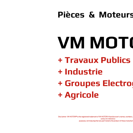
Pièces & Moteurs
VM MOT
+ Travaux Publics
+ Industrie
+ Groupes Electr
+ Agricole
Disclaimer : VM MOTORI® is the registered trademark of VM MOTORI. Manufacturer's names, numbers, 
solely for reference
purposes, not implying that any part listed is the product of these manufact