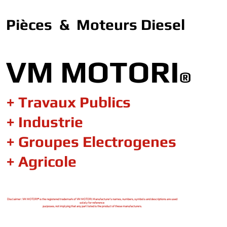
Pièces & Moteurs Diesel
VM MOTORI
®
+ Travaux Publics
+ Industrie
+ Groupes Electrogenes
+ Agricole
Disclaimer : VM MOTORI® is the registered trademark of VM MOTORI. Manufacturer's names, numbers, symbols and descriptions are used
solely for reference
purposes, not implying that any part listed is the product of these manufacturers.