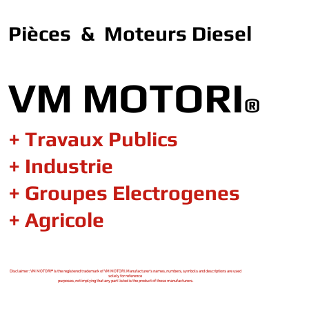
Pièces & Moteurs Diesel
VM MOTORI
®
+ Travaux Publics
+ Industrie
+ Groupes Electrogenes
+ Agricole
Disclaimer : VM MOTORI® is the registered trademark of VM MOTORI. Manufacturer's names, numbers, symbols and descriptions are used
solely for reference
purposes, not implying that any part listed is the product of these manufacturers.