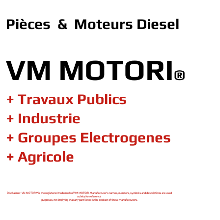
Pièces & Moteurs Diesel
VM MOTORI
®
+ Travaux Publics
+ Industrie
+ Groupes Electrogenes
+ Agricole
Disclaimer : VM MOTORI® is the registered trademark of VM MOTORI. Manufacturer's names, numbers, symbols and descriptions are used
solely for reference
purposes, not implying that any part listed is the product of these manufacturers.