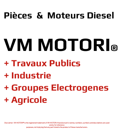
Pièces & Moteurs Diesel
VM MOTORI
®
+ Travaux Publics
+ Industrie
+ Groupes Electrogenes
+ Agricole
Disclaimer : VM MOTORI® is the registered trademark of VM MOTORI. Manufacturer's names, numbers, symbols and descriptions are used
solely for reference
purposes, not implying that any part listed is the product of these manufacturers.