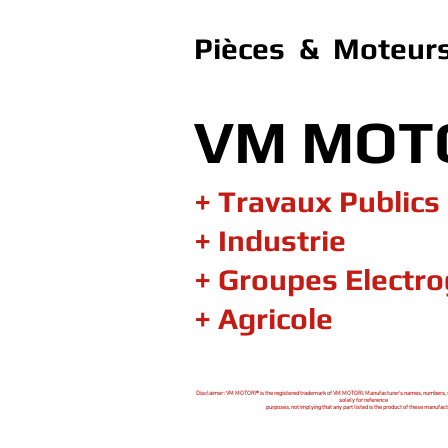
Pièces & Moteurs
VM MOT
+ Travaux Publics
+ Industrie
+ Groupes Electr
+ Agricole
Disclaimer : VM MOTORI® is the registered trademark of VM MOTORI. Manufacturer's names, numbers, 
solely for reference
purposes, not implying that any part listed is the product of these manufact