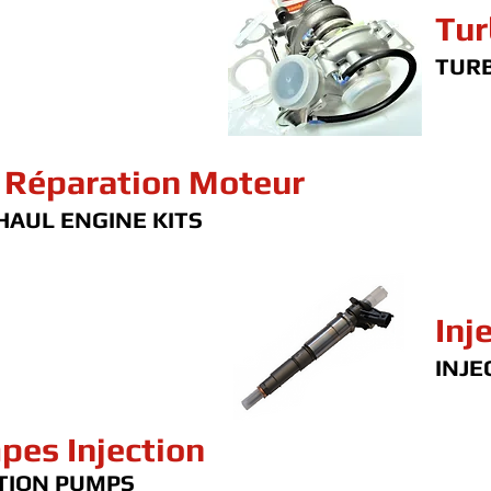
Tur
TUR
 Réparation Moteur
AUL ENGINE KITS
Inj
INJE
pes Injection
TION PUMPS