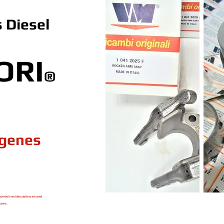
 Diesel
ORI
®
ogenes
symbols and descriptions are used
urers.