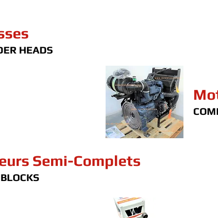
sses
DER HEADS
Mot
COM
eurs Semi-Complets
 BLOCKS